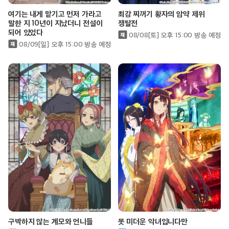
여기는 내게 맡기고 먼저 가라고
최강 찌꺼기 황자의 암약 제위
말한 지 10년이 지났더니 전설이
쟁탈전
되어 있었다
08/08[토] 오후 15:00 방송 예정
08/09[일] 오후 15:00 방송 예정
구박하지 않는 계모와 언니들
못 미더운 악녀입니다만