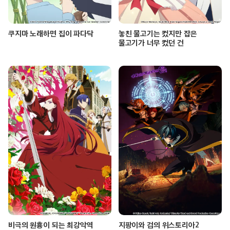
쿠지마 노래하면 집이 파다닥
놓친 물고기는 컸지만 잡은
물고기가 너무 컸던 건
비극의 원흉이 되는 최강악역
지팡이와 검의 위스토리아2