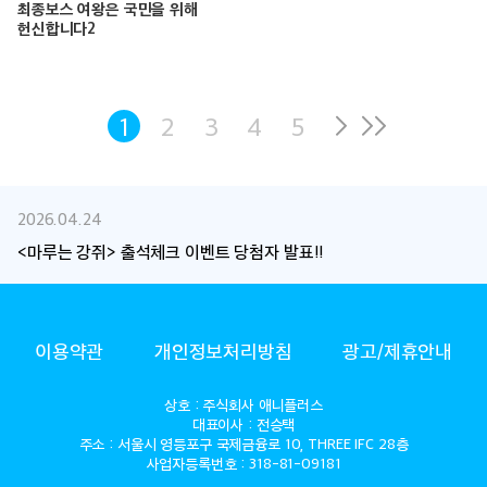
최종보스 여왕은 국민을 위해
헌신합니다2
1
2
3
4
5
2026.04.24
<마루는 강쥐> 출석체크 이벤트 당첨자 발표!!
ANIMAX
이용약관
개인정보처리방침
광고/제휴안내
상호 : 주식회사 애니플러스
대표이사 : 전승택
주소 : 서울시 영등포구 국제금융로 10, THREE IFC 28층
사업자등록번호 : 318-81-09181