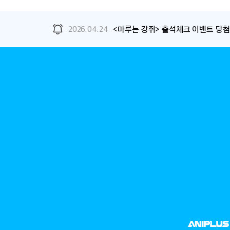
2026.04.24
<마루는 강쥐> 출석체크 이벤트 당첨
ANIMAX