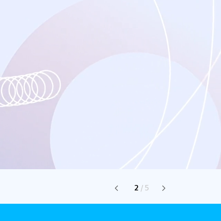
2
/
5