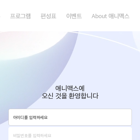
홈
프로그램
편성표
이벤트
About 애니맥스
애니맥스에
오신 것을 환영합니다
로그인