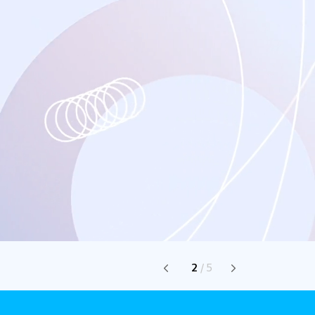
2
/
5