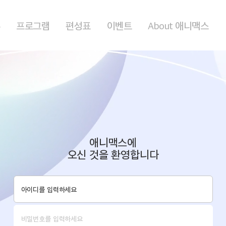
홈
프로그램
편성표
이벤트
About 애니맥스
애니맥스에
오신 것을 환영합니다
로그인