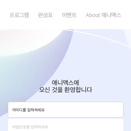
홈
프로그램
편성표
이벤트
About 애니맥스
애니맥스에
오신 것을 환영합니다
로그인