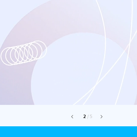
2
/
5