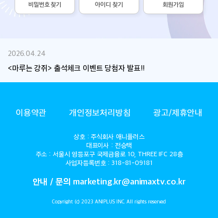
비밀번호 찾기
아이디 찾기
회원가입
2026.04.24
<마루는 강쥐> 출석체크 이벤트 당첨자 발표!!
ANIMAX
이용약관
개인정보처리방침
광고/제휴안내
상호 : 주식회사 애니플러스
대표이사 : 전승택
주소 : 서울시 영등포구 국제금융로 10, THREE IFC 28층
사업자등록번호 : 318-81-09181
안내 / 문의 marketing.kr@animaxtv.co.kr
Copyright (c) 2023 ANIPLUS INC. All rights reserved