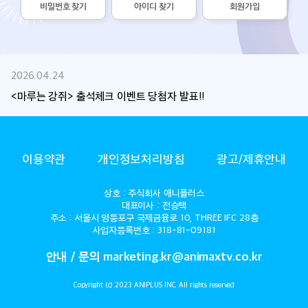
비밀번호 찾기
아이디 찾기
회원가입
2026.04.24
<마루는 강쥐> 출석체크 이벤트 당첨자 발표!!
ANIMAX
이용약관
개인정보처리방침
광고/제휴안내
상호 : 주식회사 애니플러스
대표이사 : 전승택
주소 : 서울시 영등포구 국제금융로 10, THREE IFC 28층
사업자등록번호 : 318-81-09181
안내 / 문의 marketing.kr@animaxtv.co.kr
Copyright (c) 2023 ANIPLUS INC. All rights reserved