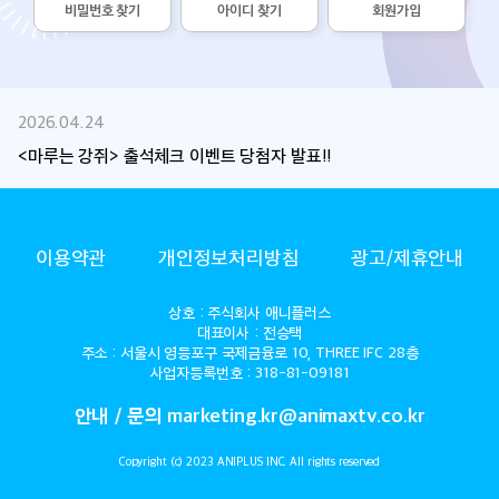
비밀번호 찾기
아이디 찾기
회원가입
2026.04.24
<마루는 강쥐> 출석체크 이벤트 당첨자 발표!!
ANIMAX
이용약관
개인정보처리방침
광고/제휴안내
상호 : 주식회사 애니플러스
대표이사 : 전승택
주소 : 서울시 영등포구 국제금융로 10, THREE IFC 28층
사업자등록번호 : 318-81-09181
안내 / 문의 marketing.kr@animaxtv.co.kr
Copyright (c) 2023 ANIPLUS INC. All rights reserved