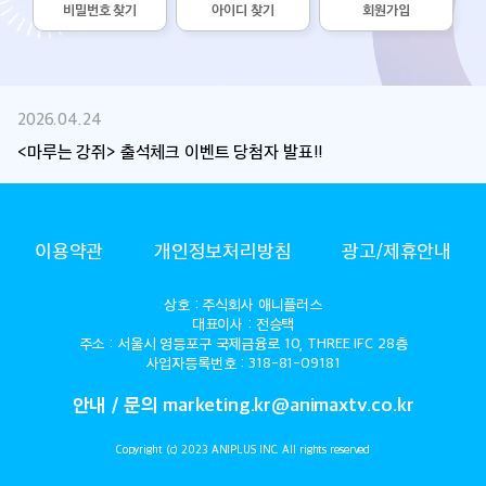
비밀번호 찾기
아이디 찾기
회원가입
2026.04.24
<마루는 강쥐> 출석체크 이벤트 당첨자 발표!!
ANIMAX
이용약관
개인정보처리방침
광고/제휴안내
상호 : 주식회사 애니플러스
대표이사 : 전승택
주소 : 서울시 영등포구 국제금융로 10, THREE IFC 28층
사업자등록번호 : 318-81-09181
안내 / 문의 marketing.kr@animaxtv.co.kr
Copyright (c) 2023 ANIPLUS INC. All rights reserved