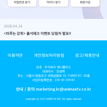
비밀번호 찾기
아이디 찾기
회원가입
2026.04.24
<마루는 강쥐> 출석체크 이벤트 당첨자 발표!!
ANIMAX
이용약관
개인정보처리방침
광고/제휴안내
상호 : 주식회사 애니플러스
대표이사 : 전승택
주소 : 서울시 영등포구 국제금융로 10, THREE IFC 28층
사업자등록번호 : 318-81-09181
안내 / 문의 marketing.kr@animaxtv.co.kr
Copyright (c) 2023 ANIPLUS INC. All rights reserved