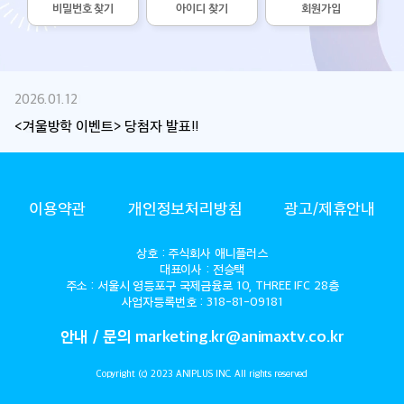
비밀번호 찾기
아이디 찾기
회원가입
2026.04.01
2026.01.12
<정반대의 너와 나> 당첨자 발표!
<겨울방학 이벤트> 당첨자 발표!!
ANIMAX
이용약관
개인정보처리방침
광고/제휴안내
상호 : 주식회사 애니플러스
대표이사 : 전승택
주소 : 서울시 영등포구 국제금융로 10, THREE IFC 28층
사업자등록번호 : 318-81-09181
안내 / 문의 marketing.kr@animaxtv.co.kr
Copyright (c) 2023 ANIPLUS INC. All rights reserved