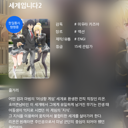
세계입니다2
23:30
귀멸의 칼날: 환락의 거리 편(더빙)
에피소드 10
한일동시
감독
# 미우라 카즈야
방영중
장르
# 액션
고양이와 용
여기는 내게 맡기고
지났더니 전설이 
08/08[토] 오후 16:00 방송 예정
제작/유통
# ENGI
24:00
도굴왕(자막)
08/09[일] 오후
등급
15세 관람가
에피소드 5
추천! TV 시리즈 프로그램
24:30
여기는 내게 맡기고 먼저 가라고 말한 지
10년이 지났더니 전설이 되어 있었다
에피소드 6
줄거리
어떤 검과 마법의 '여성향 게임' 세계로 환생한 전직 직장인 리온.
초여존남비인 이 세계에서 그에게 유일하게 남겨진 무기는 전생 때
여동생이 억지로 시켰던 이 게임의 '지식'.
25:00
유녀전기 2
그 지식을 이용하여 움직여서 불합리한 세계를 살아가려 한다.
에피소드 5
리온은 원래라면 주인공으로서 미남 군단의 중심이 되어야 했던
올리비아,