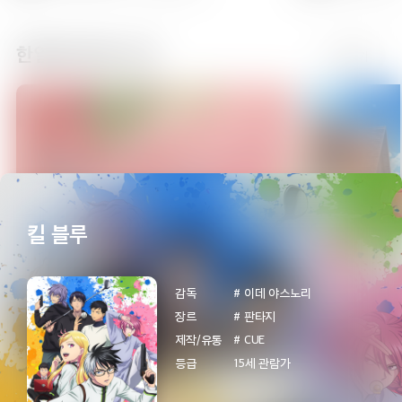
한일동시방영 신작
더보기
19:00
백앤아: 고고프렌즈5
에피소드 3
19:30
백앤아: 고고프렌즈5
에피소드 4
킬 블루
감독
# 이데 야스노리
20:00
빨간내복 야코
장르
# 판타지
에피소드 5
제작/유통
# CUE
등급
15세 관람가