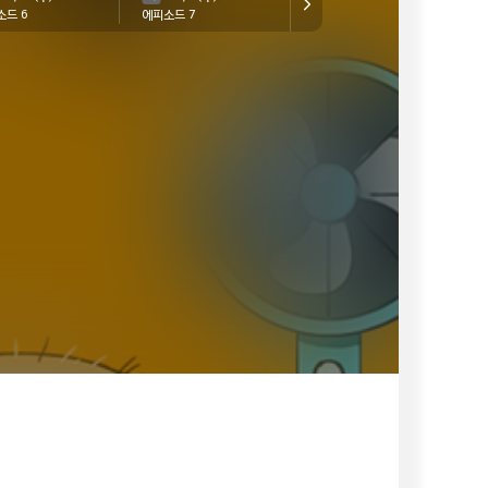
예정
소드 6
에피소드 7
기사님