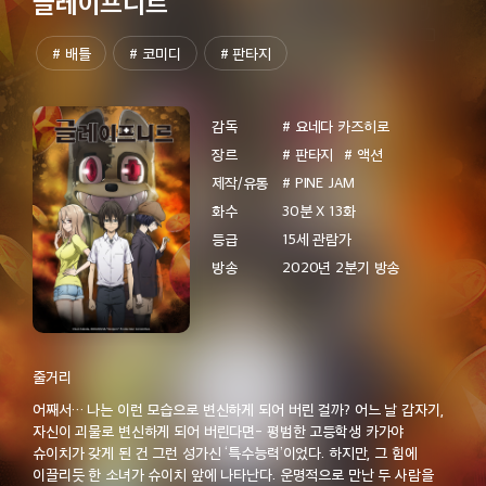
글레이프니르
28:00
모멘터리 릴리
에피소드 1
# 배틀
# 코미디
# 판타지
고양이와 용
여기는 내게 맡기고
감독
# 요네다 카즈히로
지났더니 전설이 
08/08[토] 오후 16:00 방송 예정
28:25
장르
# 판타지
# 액션
모멘터리 릴리
08/07[금] 오후
제작/유통
# PINE JAM
에피소드 2
화수
30분 X 13화
등급
15세 관람가
추천! TV 시리즈 프로그램
방송
2020년 2분기 방송
28:50
모멘터리 릴리
에피소드 3
줄거리
어째서… 나는 이런 모습으로 변신하게 되어 버린 걸까? 어느 날 갑자기,
29:15
자신이 괴물로 변신하게 되어 버린다면- 평범한 고등학생 카가야
모멘터리 릴리
슈이치가 갖게 된 건 그런 성가신 ‘특수능력’이었다. 하지만, 그 힘에
에피소드 4
이끌리듯 한 소녀가 슈이치 앞에 나타난다. 운명적으로 만난 두 사람을