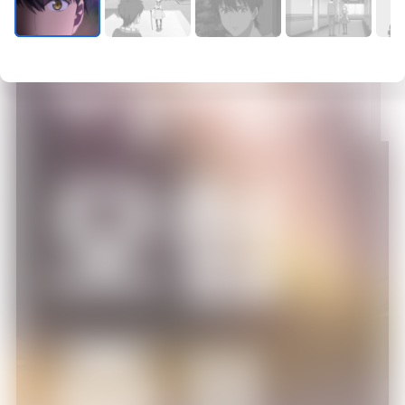
이세
모험
중Ⅱ