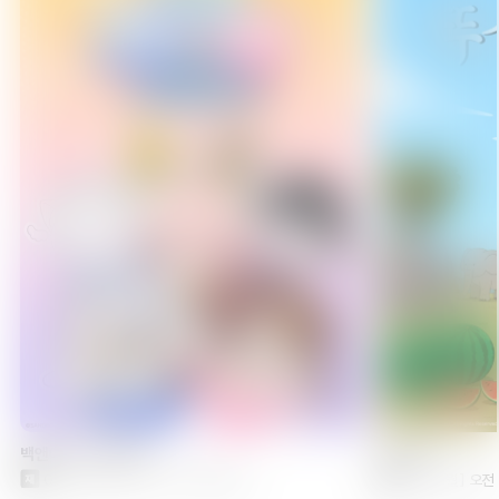
25:00
고양이와 용
에피소드 7
25:30
그로우 업 쇼 -해바라기 서커스단-
에피소드 6
26:00
길드의 접수원인데, 야근이 싫어서 보스를 혼자
토벌하려고 합니다
에피소드 9
26:30
길드의 접수원인데, 야근이 싫어서 보스를 혼자
백앤아: 고고프렌즈5
뚜식이10
토벌하려고 합니다
에피소드 10
08/08[토] 오후 23:00 방송 예정
08/10[월] 오전