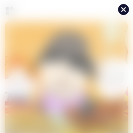
19:30
흔한남매의 흔한실사판
에피소드 6
20:00
흔한남매의 흔한실사판
에피소드 7
20:30
흔한남매의 흔한실사판
에피소드 8
푸먹
후루룩~~ 꿀꺽꿀꺽~~ 얌얌~~ ASMR 애니먹방!
3
/
5