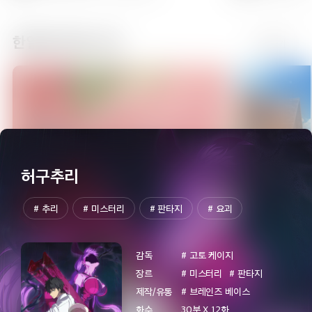
한일동시방영 신작
더보기
27:00
길드의 접수원인데, 야근이 싫어서 보스를 혼자
토벌하려고 합니다
에피소드 11
27:30
길드의 접수원인데, 야근이 싫어서 보스를 혼자
토벌하려고 합니다
에피소드 12
허구추리
# 추리
# 미스터리
# 판타지
# 요괴
28:00
지박소년 하나코 군2
에피소드 1
감독
# 고토 케이지
장르
# 미스터리
# 판타지
제작/유통
# 브레인즈 베이스
화수
30분 X 12화