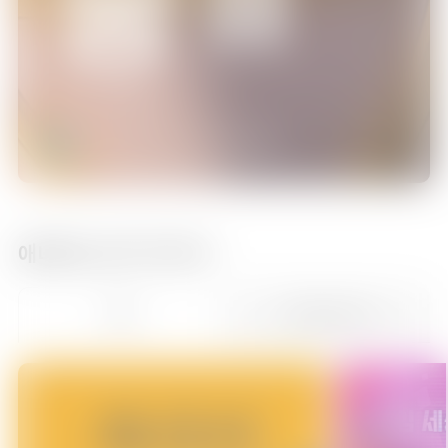
액션 ㅣ 19 세 이상
08/11[화] 오전 01:00 방송 예정
애니맥스 인기 TOP 10
키즈
한일동시방영