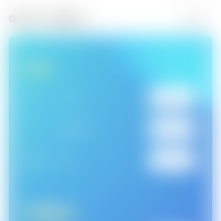
애니맥스 채널안내
더보기
IPTV
LG
U+ TV
326
번
KT
GENIE TV
995
번
SKB
B TV
172
번
케이블TV