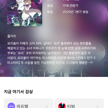
28:25
지박소년 하나코 군2
등급
15세 관람가
에피소드 2
방송
2020년 1분기 방송
고양이와 용
여기는 내게 맡기고
지났더니 전설이 
08/11[화] 오후 16:00 방송 예정
28:50
지박소년 하나코 군2
줄거리
08/09[일] 오후
에피소드 3
요괴들의 지혜의 신이 되어, 날마다 “요괴”들로부터 오는 트러블을
해결하고 있는 소녀 이와나가 코토코가 첫 눈에 반한 상대 사쿠라가와
쿠로는 “요괴” 조차 두려워하는 남자였다!? 그런 평범하지 않은 두
추천! TV 시리즈 프로그램
사람이, 요괴들이 야기하는 미스터리한 사건에 맞서는 [연애 X 전기 X
미스터리] 두 사람을 덮친 기상천외한 사건과 그 사랑의 행방은--!?
29:15
지박소년 하나코 군2
에피소드 4
지금 여기서 감상
29:40
닌자고: 드래곤 라이징
에피소드 20
라프텔
티빙