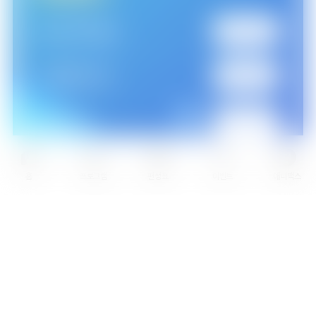
SKB[케이블]
174
번
LG헬로비전
211
번
딜라이브
202
번
HCN
308
번
홈
프로그램
편성표
이벤트
애니맥스
CMB
98
번