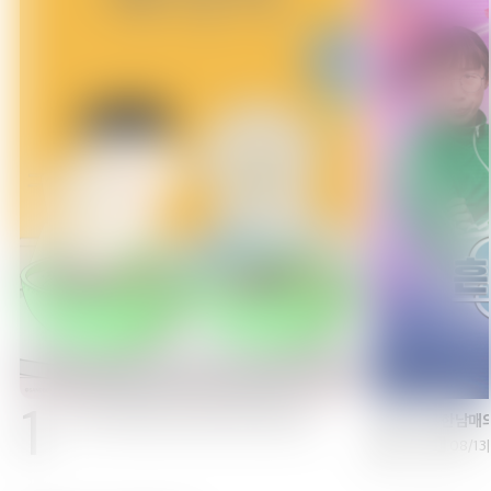
1
2
뚜식이 스페셜: 석봉 아저씨의 무한도전
흔한남매
08/1