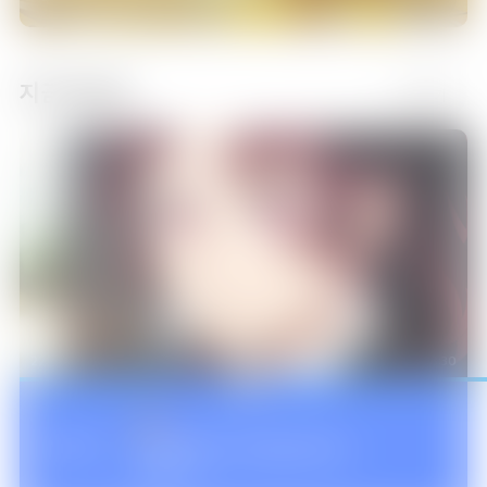
21:00
흔한남매의 흔한실사판
에피소드 9
지금 방송중
더보기
21:30
흔한남매의 흔한실사판
에피소드 10
22:00
귀멸의 칼날: 환락의 거리 편(더빙)
에피소드 11
22:30
23:30
NOW
귀멸의 칼날: 도공 마을 편(더빙)
에피소드 1