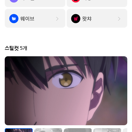
웨이브
왓챠
해골
스틸컷
5개
지금