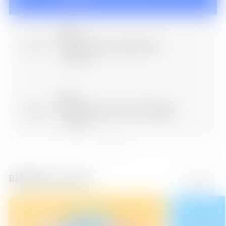
23:30
귀멸의 칼날: 도공 마을 편(더빙)
에피소드 2
24:00
최강 찌꺼기 황자의 암약 제위 쟁탈전
에피소드 5
24:30
전생했더니 슬라임이었던 건에 대하여4
따끈따끈 키즈 신작
더보기
에피소드 17