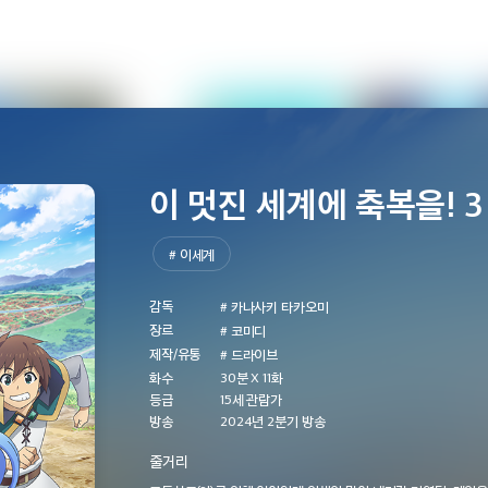
이 멋진 세계에 축복을! 3
# 이세계
감독
# 카나사키 타카오미
장르
# 코미디
제작/유통
# 드라이브
화수
30분 X 11화
등급
15세 관람가
방송
2024년 2분기 방송
기고 먼저 가라고
그로우 업 쇼 -해바라기 서커스단-
세계 최강의 후위 -
 지났더니 전설이
탐색자-
08/11[화] 오후 16:30 방송 예정
줄거리
08/10[월] 오후 