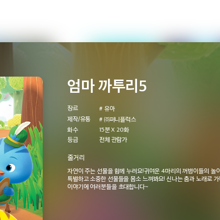
싫어서
니다
엄마 까투리5
싫어서
니다
장르
# 유아
제작/유통
# ㈜퍼니플럭스
화수
15분 X 20화
등급
전체 관람가
싫어서
줄거리
니다
자연이 주는 선물을 함께 누려요!귀여운 4마리의 꺼병이들의 놀이
특별하고 소중한 선물들을 몸소 느껴봐요! 신나는 춤과 노래로 가득
이야기에 여러분들을 초대합니다~
기고 먼저 가라고
그로우 업 쇼 -해바라기 서커스단-
세계 최강의 후위 -
 지났더니 전설이
탐색자-
08/11[화] 오후 16:30 방송 예정
08/10[월] 오후 
싫어서