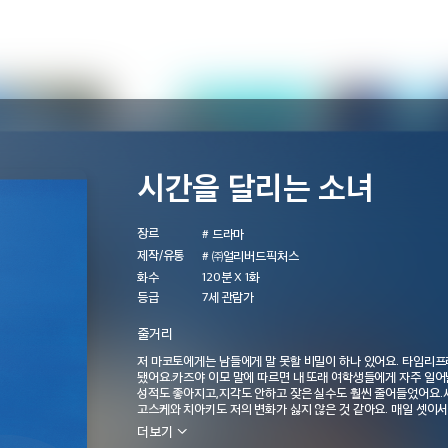
에
시간을 달리는 소녀
장르
# 드라마
제작/유통
# ㈜얼리버드픽처스
화수
120분 X 1화
등급
7세 관람가
스단-
줄거리
저 마코토에게는 남들에게 말 못할 비밀이 하나 있어요. 타임리프
됐어요.카즈야 이모 말에 따르면 내 또래 여학생들에게 자주 일어
성적도 좋아지고,지각도 안하고 잦은 실수도 훨씬 줄어들었어요.세
기고 먼저 가라고
그로우 업 쇼 -해바라기 서커스단-
세계 최강의 후위 -
고스케와 치아키도 저의 변화가 싫지 않은 것 같아요. 매일 셋이서
 지났더니 전설이
탐색자-
08/11[화] 오후 16:30 방송 예정
그런데 느닷없이 치아키가 저에게 고백을 하는 거에요."마코토, 
더보기
08/10[월] 오후 
저는 깜짝 놀라고 말았어요. 어떻게든 그 고백을 없애기 위해 다시
싫어서