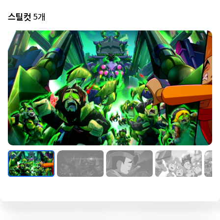
스틸컷
5개
세계
최강