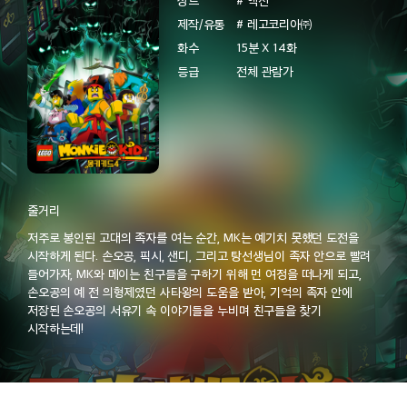
28:50
지박소년 하나코 군2
제작/유통
# 레고코리아㈜
에피소드 3
화수
15분 X 14화
등급
전체 관람가
고양이와 용
여기는 내게 맡기고
지났더니 전설이 
08/11[화] 오후 16:00 방송 예정
29:15
지박소년 하나코 군2
08/09[일] 오후
에피소드 4
추천! TV 시리즈 프로그램
줄거리
저주로 봉인된 고대의 족자를 여는 순간, MK는 예기치 못했던 도전을
29:40
닌자고: 드래곤 라이징
시작하게 된다. 손오공, 픽시, 샌디, 그리고 탕선생님이 족자 안으로 빨려
에피소드 20
들어가자, MK와 메이는 친구들을 구하기 위해 먼 여정을 떠나게 되고,
손오공의 예 전 의형제였던 사타왕의 도움을 받아, 기억의 족자 안에
저장된 손오공의 서유기 속 이야기들을 누비며 친구들을 찾기
시작하는데!