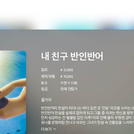
내 친구 반인반어
장르
# 드라마
제작/유통
# 지브라
화수
15분 X 13화
등급
전체 관람가
줄거리
반인반어의 전설이 떠다니는 바다 깊은 곳 ‘인당’ 이곳을 누비는 네 
반인반어 전설을 실제로 접하게 되고 그들 중 샤코는 변신을 향한 
먼저 성공하는 건 별볼일 없던 타루! 이로 인해 둘의 우정엔 금이 
기고 먼저 가라고
그로우 업 쇼 -해바라기 서커스단-
세계 최강의 후위 -
유나를 운명처럼 만나고 샤코는 그녀가 전설 속 인물임을 느끼며
 지났더니 전설이
탐색자-
08/11[화] 오후 16:30 방송 예정
또 다른 존재, 크라켄의 난입으로 결국 유나는 위험에 처하게 되고..
더보기
08/10[월] 오후 
구해내고, 그들의 우정을 지켜내며 반인반어 변신에 성공할 수 있