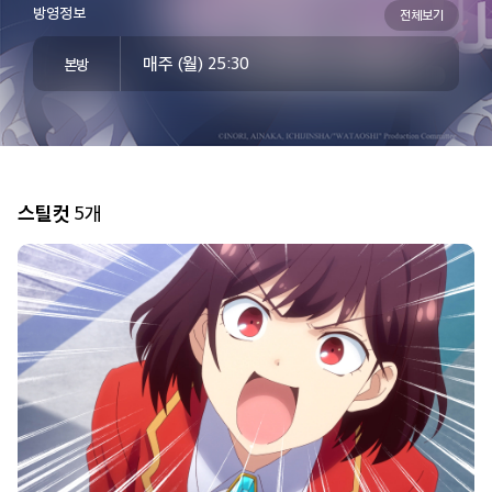
방영정보
전체보기
매주 (월) 25:30
본방
28:50
세계
지박소년 하나코 군2
에피소드 3
스틸컷
5개
29:15
지박소년 하나코 군2
에피소드 4
최강
29:40
닌자고: 드래곤 라이징
에피소드 20