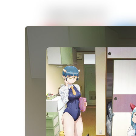
한일동시방영 신작
22:30
귀멸의 칼날: 도공 마을 편(더
에피소드 1
23:30
귀멸의 칼날: 도공 마을 편(더
에피소드 2
24:00
최강 찌꺼기 황자의 암약 제
에피소드 5
고양이와 용
여기는 내게 맡
말한 지 10년이
08/11[화] 오후 16:00 방송 예정
되어 있었다
24:30
전생했더니 슬라임이었던 건