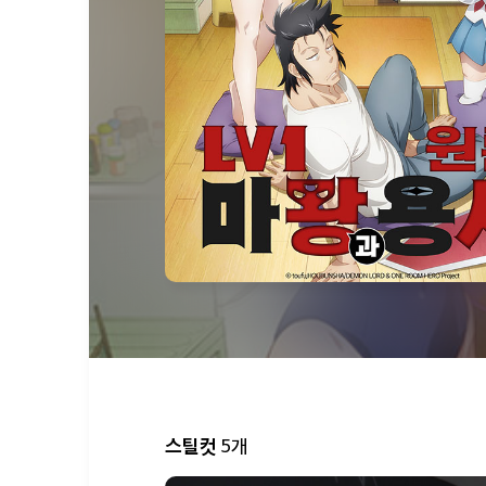
08/09[일] 
대하여4
에피소드 17
예정
25:00
고양이와 용
추천! TV 시리즈 프로그램
에피소드 7
25:30
그로우 업 쇼 -해바라기 서커
에피소드 6
26:00
길드의 접수원인데, 야근이 
보스를 혼자 토벌하려고 합
에피소드 9
스틸컷
5개