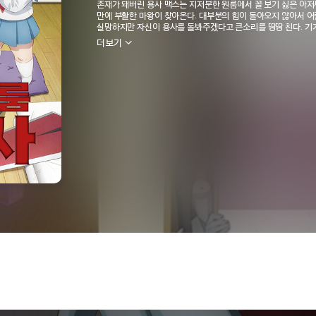
존재가 돼버린 용사 맥스는 지저분한 원룸에서 꼴 보기 싫은 아저씨
오후 15:00 방송
만에 부활한 마왕이 찾아온다. 대부분의 힘이 돌아오지 않아서 어
실망하지만 자신이 용사를 돌봐주겠다고 큰소리를 땅땅 친다. 기
마왕의 페이스에 휘말려 생각지도 못한 미래를 맞이한다. 게다가 
더보기
시작하는데... 밑바닥 인생이 된 전직 용사와 최약체가 된 마왕이
스단-
고양
싫어서
니다