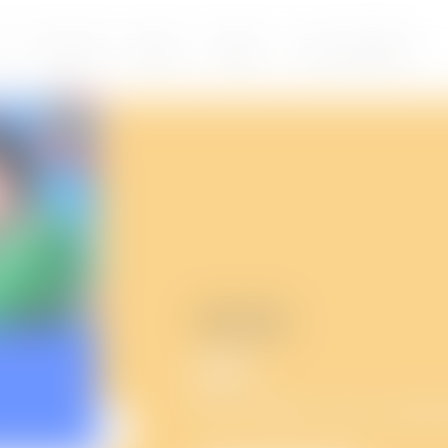
홈
프로그램
편성표
이벤트
About 애니맥스
19:00
키즈 프로그램
푸먹
후루룩~~ 꿀꺽꿀꺽~~ 얌얌~~ ASMR 애