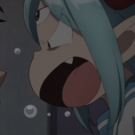
용
싫어서
니다
드라마 ㅣ 15 세 이상
싫어서
니다
08/12[수] 오전 01:00 방송 예정
깊고 깊은 숲속.한 마리의 불을 뿜는 용이 마법을 다루는 고
잃은 그 용은 우연히 만난 어미 고양이에 의해 키워졌습니다.고
고양이'로 생각하며 용을 가족으로 맞이했습니다.호기심이 왕
용은 어미 고양이에게 은혜를 갚기 위해, 숲의 고양이들 가
싫어서
고양이들은 '날개 아저씨'라고 부르며, 따랐습니다.하지만, 인간
니다
이것은 고양에게 키워진 용과 고양이들, 그리고 인간들이 자
인연의 이야기──.