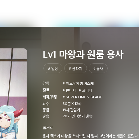
빙)
Lv1 마왕과 원룸 용사
빙)
# 일상
# 판타지
# 용사
감독
# 이노우에 케이스케
장르
# 판타지
# 코미디
제작/유통
# SILVER LINK. × BLADE
위 쟁탈전
화수
30분 X 12화
등급
15세 관람가
방송
2023년 3분기 방송
기고 먼저 가라고
그로우 업 쇼 -해바라기 서커스단-
세계 최강의 후위 -
줄거리
 지났더니 전설이
탐색자-
08/11[화] 오후 16:30 방송 예정
용사 맥스가 마왕을 쓰러뜨린 지 벌써 10년이라는 세월이 흘렀다.
08/10[월] 오후 
에