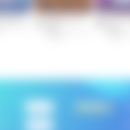
3
4
매의 흔한실사판
영화 이상한 과자가게
뚜식이 특별
전천당
뽕짝
08[토] 오전 10:00
08/09[일] 오전 07:00
08/15[
정
방송 예정
방송 예정
케이블TV
S
326
번
TV
995
번