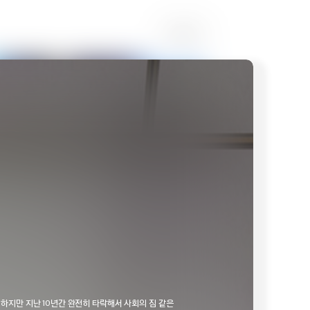
더보기
미궁국의 신인
최강 찌꺼기 황자의 암약 제위
해골기사님은 지금 이세
쟁탈전
중Ⅱ
 하지만 지난 10년간 완전히 타락해서 사회의 짐 같은
15:00 방송 예정
08/10[월] 오후 16:30 방송 예정
08/10[월] 오후 16: