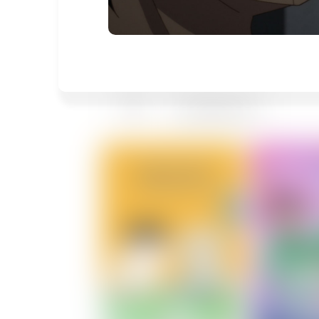
에피소드 1
애니맥스 인기 TOP 10
28:25
지박소년 하나코 군2
에피소드 2
키즈
한일동시방영
28:50
지박소년 하나코 군2
에피소드 3
29:15
지박소년 하나코 군2
에피소드 4