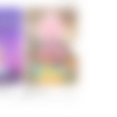
작 뽕짝
잔망루피 먹방
짐승육아
08:45 방송 예정
08/14[금] 오전 11:00 방송 예정