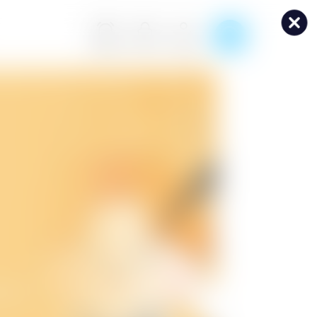
공지사항
로그인
회원가입
니먹방!