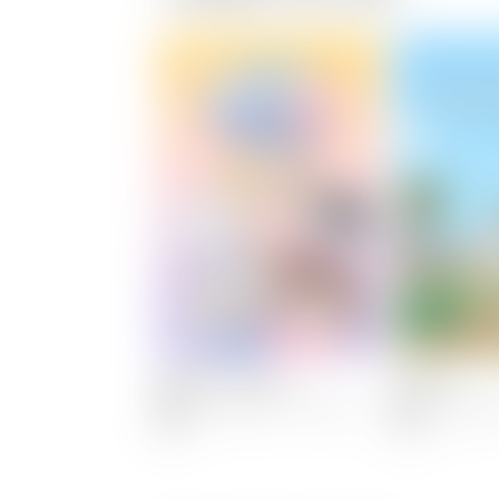
20:30
흔한남매의 흔한실사판
에피소드 8
21:00
흔한남매의 흔한실사판
에피소드 9
21:30
흔한남매의 흔한실사판
에피소드 10
백앤아: 고고프렌즈5
뚜식이10
08/08[토] 오후 23:00 방송
08/10[월] 
22:00
귀멸의 칼날: 환락의 거리 편
예정
예정
에피소드 11