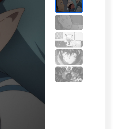
양이들과 살고 있습니다.태어나기 전에 친부모를
양이들은, 하늘을 날고 불을 뿜는 '조금 별난
성한 숲의 고양이들은 삶의 방식도 십묘십색.
까이에서 그들을 계속 지켜봤습니다.그런 용을
은 경외를 담아 '묘룡'이라고 불렀습니다......
아 내는 마음 따뜻하고 조금 애틋해지는 신비한