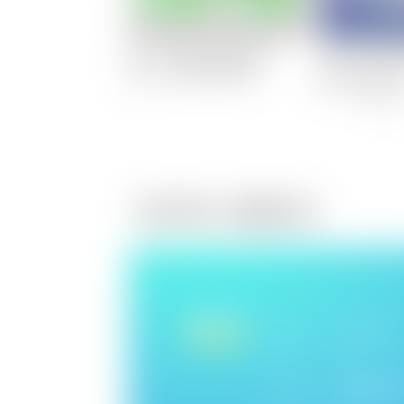
29:40
1
2
닌자고: 드래곤 라이징
뚜식이 스페셜: 석봉
흔한남
에피소드 20
아저씨의 무한도전
08/
방송 예
애니맥스 채널안내
IPTV
LG
U+ TV
KT
GENIE 