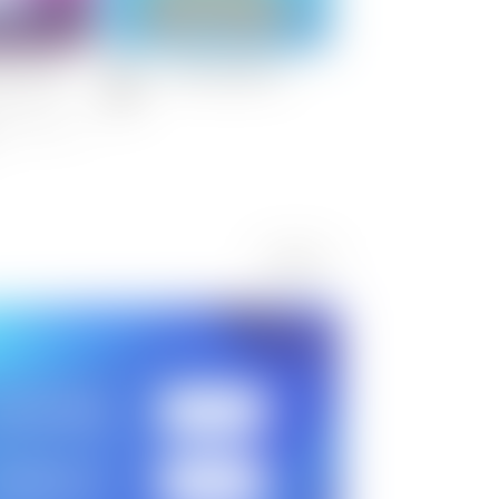
5
6
편: 뽕짜작
소맥거핀 일상만화2
극장판 포켓몬스터
아르세우스 초
시공으로
토] 오전 08:45
더보기
KB[케이블]
174
번
LG헬로비전
211
번