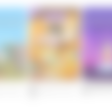
푸먹
뚜식이 특별편: 뽕짜
오전 03:00 방송
08/09[일] 오전 05:00 방송
08/15[토] 오전 
(더빙)
예정