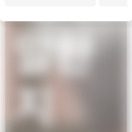
19:30
북촌5라길 쌍둥이네
말한
에피소드 11
19:45
북촌5라길 쌍둥이네
에피소드 12
지
20:00
푸먹
에피소드 5