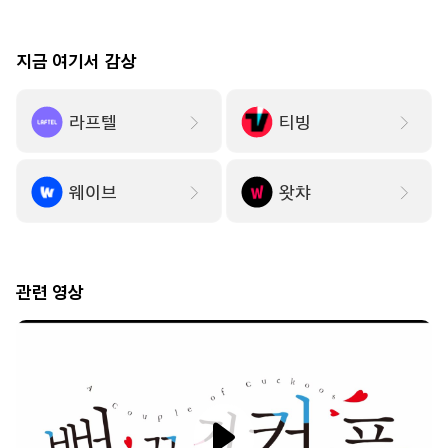
14:30
총몇명3
에피소드 9
지금 여기서 감상
고양이와 용
여기는 내게 맡기고
라프텔
티빙
지났더니 전설이 
08/08[토] 오후 16:00 방송 예정
15:00
명탐정 코난11
08/07[금] 오후
에피소드 19
웨이브
왓챠
추천! TV 시리즈 프로그램
15:30
명탐정 코난11
관련 영상
에피소드 20
16:00
원픽은, 흔한남매3
에피소드 1