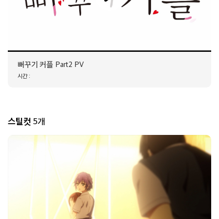
16:30
여기
원픽은, 흔한남매3
에피소드 2
뻐꾸기 커플 Part2 PV
시간 :
17:00
원픽은, 흔한남매3
에피소드 3
스틸컷
5개
내게
17:30
원픽은, 흔한남매3
에피소드 4