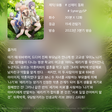
제작/유통
# 신에이 동화
# SynergySP
한일동시방영 신작
더보기
화수
30분 X 12화
13:00
흔한남매의 흔한게임
등급
15세 관람가
에피소드 12
방송
2022년 3분기 방송
줄거리
13:30
총몇명3
아기 때 뒤바뀌어, 드디어 진짜 부모님과 만나게 된 고교생 ‘우미노 나기’.
에피소드 7
그날, 영애들이 다니는 명문 학교의 여고생 ‘아마노 에리카’를 우연히만나,
누군지도 모르는 약혼자와의 결혼을 막고 싶은 그녀의 부탁에 반강제로
남자친구 역할을 맡게 된다. …하지만, 이 두 사람이야 말로 뒤바뀐
아이이자, 약혼자였다! 알고 보니 두 자녀를 사랑하는 부모들에 의해
‘나기’와 ‘에리카’는 양가가 인정한 약혼 관계가 되어 동거 생활을 하기로
14:00
총몇명3
정해졌던 것! 그러나 같은 반의 ‘세가와 히로’를 사랑하는 ‘나기’와
에피소드 8
아버지에게 반발하는 ‘에리카’가 합의를 본 것은,"서로 일절 관여하지 말
것". 뒤죽박죽, 우당탕거리는 인생교착 러브 코미디 스타트!