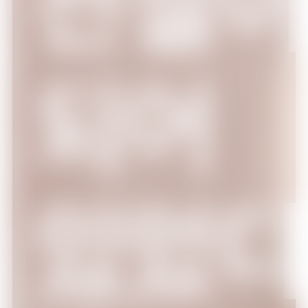
22:30
나 혼자만 레벨업(한국어 더빙)
되어
에피소드 10
23:00
도굴왕(더빙)
에피소드 4
있었
23:30
도굴왕(더빙)
에피소드 5
24:00
구박하지 않는 계모와 언니들