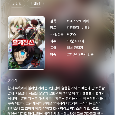
19:15
# 성장
# 액션
슈크림 토끼 슈야
에피소드 5
감독
# 마츠모토 리에
장르
# 판타지
# 액션
고양이와 용
여기는 내게 맡기고
지났더니 전설이 
제작/유통
# 본즈
08/11[화] 오후 16:00 방송 예정
19:30
슈크림 토끼 슈야
08/14[금] 오후
화수
30분 X 13화
에피소드 6
등급
15세 관람가
방송
2015년 2분기 방송
추천! TV 시리즈 프로그램
19:45
슈크림 토끼 슈야
에피소드 7
줄거리
한때 뉴욕이라 불리던 거리는 3년 전에 출현한 게이트 때문에 단 하룻밤
만에 소실됐다. 지금은 상상의 산물로 여겨지던 이계의 생물들과 현세가
뒤섞여 다양한 의도를 가진 자들이 함부로 설치는 거리 '헤르살렘즈 롯'이
20:00
백앤아: 고고프렌즈5
구축 되었다. 그런 세계의 균형을 유지하려 비밀리에 움직이는 조직이
있었으니 그 조직의 이름은 '비밀 결사 라이브 라'. 소년 '레오나르도'는
에피소드 3
우연한 계기로 라이브라에 입단하게 되는데... 과연 그를 기다리고 있는