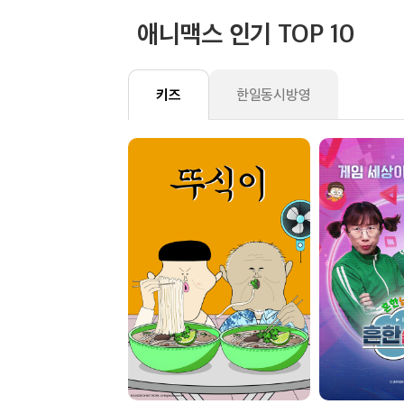
애니맥스 인기 TOP 10
09:30
백앤아: 고고프렌즈3
에피소드 2
키즈
한일동시방영
10:00
백앤아: 고고프렌즈3
에피소드 3
10:30
백앤아: 고고프렌즈3
에피소드 4
11:00
백앤아: 고고프렌즈3