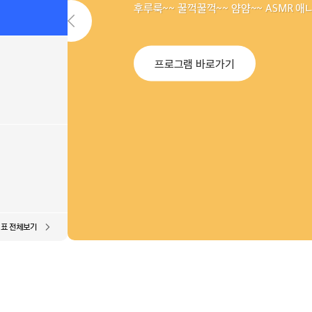
후루룩~~ 꿀꺽꿀꺽~~ 얌얌~~ ASMR 애
프로그램 바로가기
표 전체보기