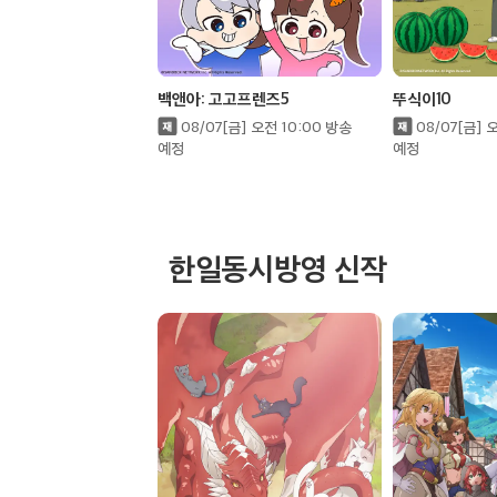
12:30
원픽은, 흔한남매4
에피소드 11
백앤아: 고고프렌즈5
뚜식이10
08/07[금] 오전 10:00 방송
08/07[금] 
예정
예정
13:00
원픽은, 흔한남매4
에피소드 12
한일동시방영 신작
13:30
원픽은, 흔한남매4
에피소드 13
14:00
원픽은, 흔한남매4
에피소드 14