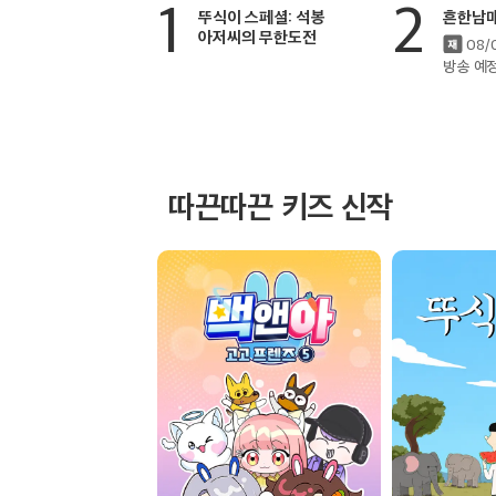
1
2
에피소드 5
뚜식이 스페셜: 석봉
흔한남
아저씨의 무한도전
08/
방송 예
11:30
백앤아: 고고프렌즈3
에피소드 6
따끈따끈 키즈 신작
12:00
북촌5라길 쌍둥이네
에피소드 11
12:15
북촌5라길 쌍둥이네
에피소드 12