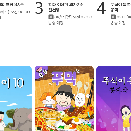
3
4
매의 흔한실사판
영화 이상한 과자가게
뚜식이 특별
전천당
뽕짝
08[토] 오전 08:00
08/09[일] 오전 07:00
08/15[
정
방송 예정
방송 예정