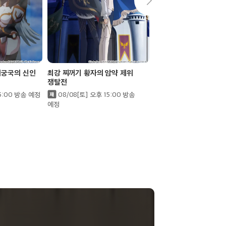
미궁국의 신인
최강 찌꺼기 황자의 암약 제위
해골기사님은 지금 이세
쟁탈전
중Ⅱ
15:00 방송 예정
08/08[토] 오후 15:00 방송
08/10[월] 오후 16:
예정