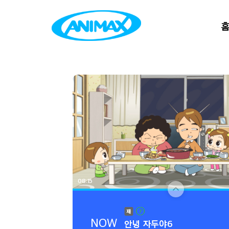
07:30
또봇: 대도시의 영웅들2
에피소드 19
07:45
또봇: 대도시의 영웅들2
에피소드 20
08:00
안녕 자두야6
에피소드 9
08:15
NOW
안녕 자두야6