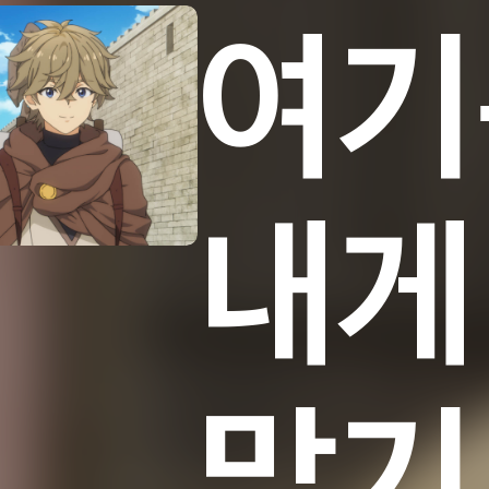
여기
내게
맡기