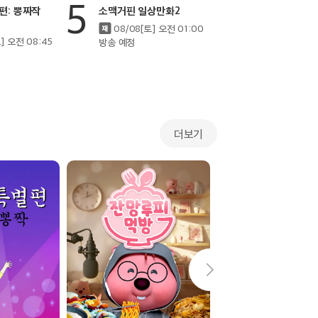
5
6
편: 뽕짜작
소맥거핀 일상만화2
극장판 포켓몬스터
아르세우스 초
08/08[토] 오전 01:00
시공으로
토] 오전 08:45
방송 예정
더보기