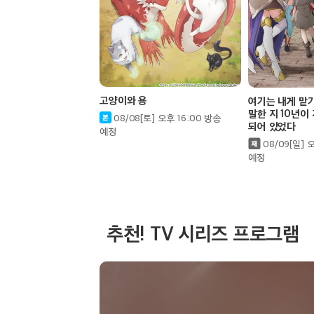
14:30
원픽은, 흔한남매4
에피소드 15
고양이와 용
여기는 내게 맡
말한 지 10년이
08/08[토] 오후 16:00 방송
되어 있었다
예정
08/09[일] 
15:00
예정
명탐정 코난11
에피소드 21
추천! TV 시리즈 프로그램
15:30
명탐정 코난11
에피소드 22