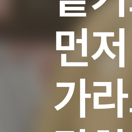
먼저
들
가라