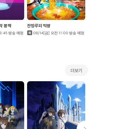
작 뽕짝
잔망루피 먹방
짐승육아
08:45 방송 예정
08/14[금] 오전 11:00 방송 예정
더보기