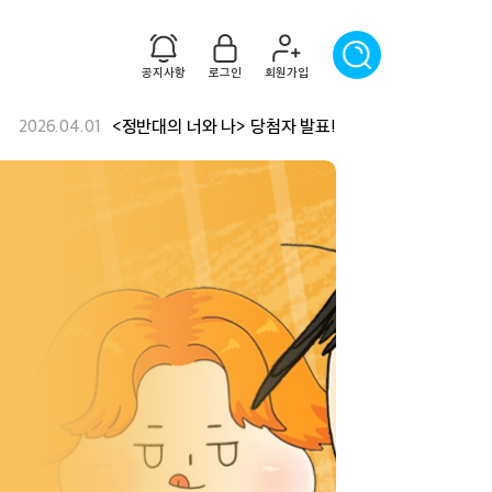
공지사항
로그인
회원가입
2026.04.01
2026.01.12
<겨울방학 이벤트> 당첨자 발표!!
<정반대의 너와 나> 당첨자 발표!