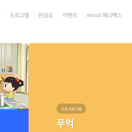
홈
프로그램
편성표
이벤트
About 애니맥스
08:30
키즈 프로그램
푸먹