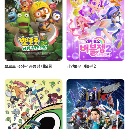
뽀로로 극장판 공룡섬 대모험
레인보우 버블젬2