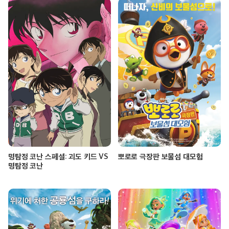
명탐정 코난 스페셜: 괴도 키드 VS
뽀로로 극장판 보물섬 대모험
명탐정 코난