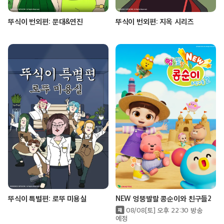
뚜식이 번외편: 문대&연진
뚜식이 번외편: 지옥 시리즈
뚜식이 특별편: 로뚜 미용실
NEW 엉뚱발랄 콩순이와 친구들2
08/08[토] 오후 22:30 방송
예정