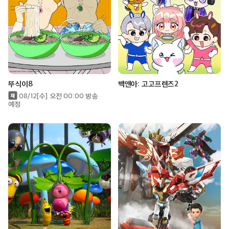
뚜식이8
백앤아: 고고프렌즈2
08/12[수] 오전 00:00 방송
예정