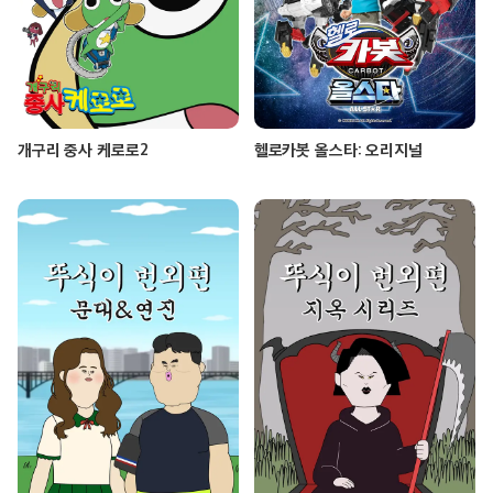
개구리 중사 케로로2
헬로카봇 올스타: 오리지널