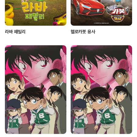
라바 패밀리
헬로카봇 용사