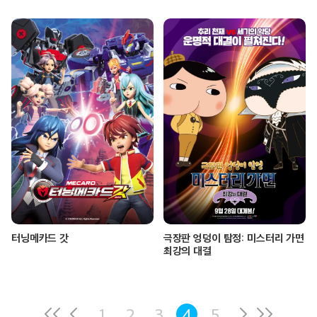
터닝메카드 갓
극장판 엉덩이 탐정: 미스터리 가면
최강의 대결
1
2
3
4
5