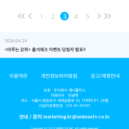
1
2
3
4
5
2026.04.24
2026.04.01
<마루는 강쥐> 출석체크 이벤트 당첨자 발표!!
<정반대의 너와 나> 당첨자 발표!
ANIMAX
이용약관
개인정보처리방침
광고/제휴안내
상호 : 주식회사 애니플러스
대표이사 : 전승택
주소 : 서울시 영등포구 국제금융로 10, THREE IFC 28층
사업자등록번호 : 318-81-09181
안내 / 문의 marketing.kr@animaxtv.co.kr
Copyright (c) 2023 ANIPLUS INC. All rights reserved