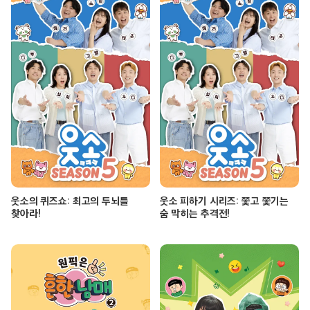
웃소의 퀴즈쇼: 최고의 두뇌를
웃소 피하기 시리즈: 쫓고 쫓기는
찾아라!
숨 막히는 추격전!