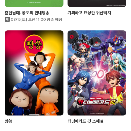
흔한남매: 공포의 안내방송
기괴하고 요상한 귀신딱지
08/15[토] 오전 11:00 방송 예정
빵쏭
터닝메카드 갓 스페셜