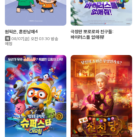
원픽은, 흔한남매4
극장판 뽀로로와 친구들:
바이러스를 없애줘!
08/07[금] 오전 03:30 방송
예정