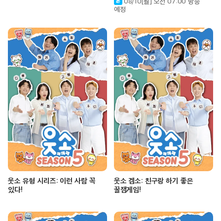
08/10[월] 오전 07:00 방송
예정
웃소 유형 시리즈: 이런 사람 꼭
웃소 겜소: 친구랑 하기 좋은
있다!
꿀잼게임!