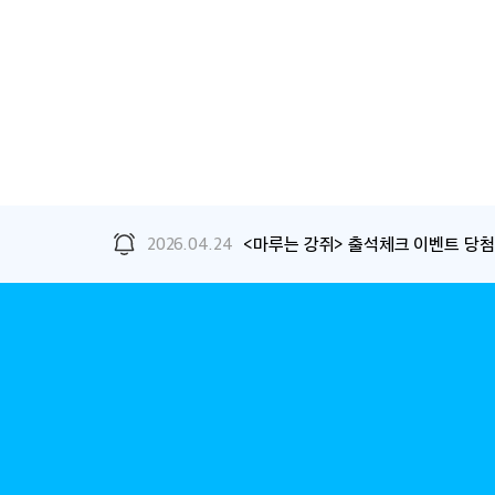
2026.04.24
2026.04.01
<정반대의 너와 나> 당첨자 발표!
<마루는 강쥐> 출석체크 이벤트 당첨
ANIMAX