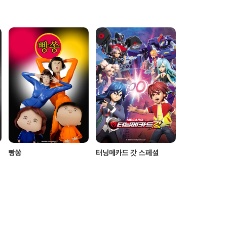
빵쏭
터닝메카드 갓 스페셜