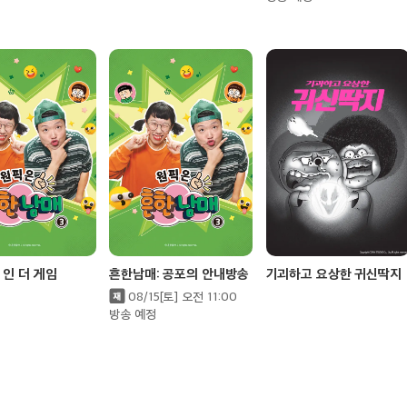
 인 더 게임
흔한남매: 공포의 안내방송
기괴하고 요상한 귀신딱지
08/15[토] 오전 11:00
방송 예정