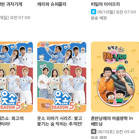
상한 과자가게
캐리와 슈퍼콜라
비밀의 아이프리
08/10[월] 오전 07:00
9[일] 오전 07:00
방송 예정
퀴즈쇼: 최고의
웃소 피하기 시리즈: 쫓고
흔한남매의 여름방학 In
찾아라!
쫓기는 숨 막히는 추격전!
베트남
08/15[토] 오전 09:45
방송 예정