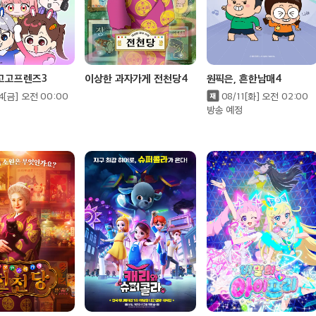
 고고프렌즈3
이상한 과자가게 전천당4
원픽은, 흔한남매4
4[금] 오전 00:00
08/11[화] 오전 02:00
방송 예정