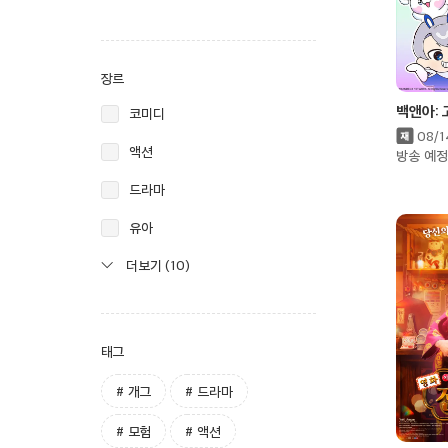
장르
백앤아:
코미디
08/1
액션
방송 예정
드라마
유아
더보기 (10)
태그
# 개그
# 드라마
# 모험
# 액션