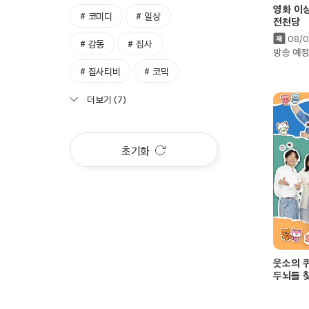
영화 이
# 코미디
# 일상
전천당
08/0
# 감동
# 집사
방송 예정
# 집사티비
# 코믹
더보기 (7)
초기화
웃소의 
두뇌를 