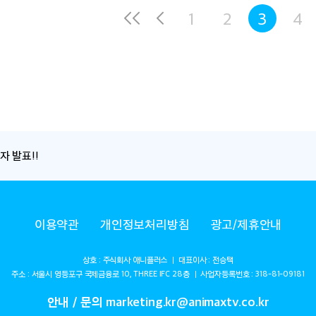
1
2
3
4
자 발표!!
이용약관
개인정보처리방침
광고/제휴안내
상호 : 주식회사 애니플러스 ㅣ 대표이사 : 전승택
주소 : 서울시 영등포구 국제금융로 10, THREE IFC 28층 ㅣ 사업자등록번호 : 318-81-09181
안내 / 문의 marketing.kr@animaxtv.co.kr