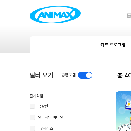
키즈 프로그램
필터 보기
총 4
종영포함
출시타입
극장판
오리지널 비디오
TV시리즈