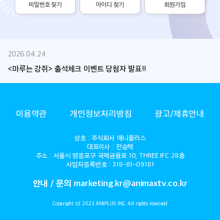
비밀번호 찾기
아이디 찾기
회원가입
2026.04.24
<마루는 강쥐> 출석체크 이벤트 당첨자 발표!!
ANIMAX
이용약관
개인정보처리방침
광고/제휴안내
상호 : 주식회사 애니플러스
대표이사 : 전승택
주소 : 서울시 영등포구 국제금융로 10, THREE IFC 28층
사업자등록번호 : 318-81-09181
안내 / 문의 marketing.kr@animaxtv.co.kr
Copyright (c) 2023 ANIPLUS INC. All rights reserved