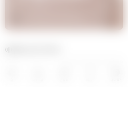
액션 ㅣ 15 세 이상
에피소드 4
08/10[월] 오전 00:00 방송 예정
19:00
흔한남매의 흔한실사판
에피소드 5
애니맥스 인기 TOP 10
키즈
한일동시방영
19:30
흔한남매의 흔한실사판
에피소드 6
홈
프로그램
편성표
이벤트
애니맥스
20:00
흔한남매의 흔한실사판
에피소드 7