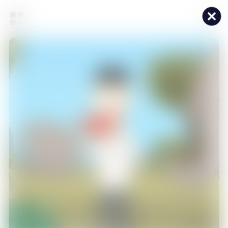
푸먹
후루룩~~ 꿀꺽꿀꺽~~ 얌얌~~ ASMR 애니먹방!
3
/
5