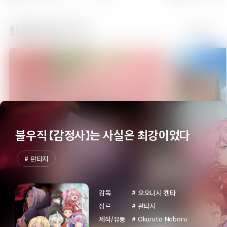
한일동시방영 신작
더보기
09:30
뚜식이10
에피소드 4
10:00
소맥거핀 일상만화2
에피소드 1
불우직 【감정사】는 사실은 최강이었다
# 판타지
10:15
소맥거핀 일상만화2
에피소드 2
감독
# 오오니시 켄타
장르
# 판타지
제작/유통
# Okuruto Noboru