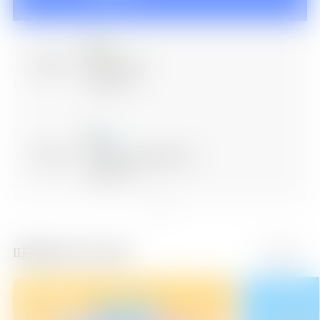
06:30
레고 드림즈2
에피소드 5
07:00
시크릿 쥬쥬: 별의 보석2
에피소드 9
07:15
시크릿 쥬쥬: 별의 보석2
따끈따끈 키즈 신작
더보기
에피소드 10