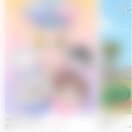
07:30
파워레인저 애니멀포스 친구들
에피소드 1
08:00
뚜식이10
에피소드 1
08:30
뚜식이10
에피소드 2
09:00
뚜식이10
백앤아: 고고프렌즈5
뚜식이10
에피소드 3
08/08[토] 오전 06:00 방송 예정
08/07[금] 오후