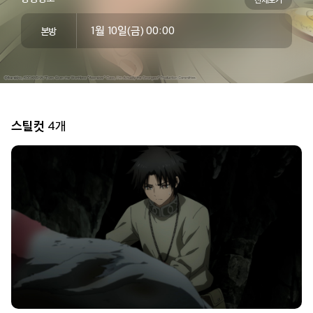
1월 10일(금) 00:00
본방
11:30
여기
빨간내복 야코
에피소드 9
스틸컷
4개
11:45
빨간내복 야코
에피소드 10
내게
12:00
빨간내복 야코
에피소드 11