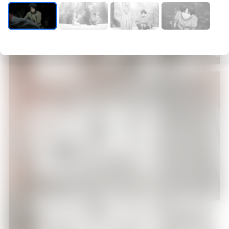
맡기
12:15
빨간내복 야코
에피소드 12
12:30
빨간내복 야코
에피소드 13
먼저
12:45
빨간내복 야코
에피소드 14
가라
13:00
총몇명
에피소드 1