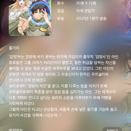
화수
30분 X 12화
10:30
소맥거핀 일상만화2
등급
15세 관람가
에피소드 3
방송
2025년 1분기 방송
고양이와 용
여기는 내게 맡기고
지났더니 전설이 
08/11[화] 오후 16:00 방송 예정
10:45
소맥거핀 일상만화2
08/09[일] 오후
줄거리
에피소드 4
'감정'하는 것밖에 하지 못하는 최약체 직업이자 불우직 '감정사'인 아인.
동료들은 그를 쓰레기 처리반이라 불렀고, 험한 취급을 당하는 자신을
추천! TV 시리즈 프로그램
좋아할 수 없는 채로 비굴한 하루하루를 보내고 있었다. 그런 아인의
운명은 '세계수'의 정령 유리와 그 수호신이자 현자인 우르술라와
11:00
소맥거핀 일상만화2
만나면서 크게 변해갔다.
유리로부터 '정령의 의안'을 받고, 이를 다루는 법을 익히기 위해
에피소드 5
우르술라로부터 특훈을 받아 점점 힘을 길러가는 아인. 그는 세계수의
다른 자매와 만나고 싶다는 유리의 소원을 이루어주기 위해 여행을
시작하게 되었다.
그렇게 아인은 타고난 상냥함과, 새롭게 손에 넣은 용기를 가슴에 품고
갖가지 사건을 극복해 나갔는데....!
11:15
소맥거핀 일상만화2
에피소드 6
방영정보
전체보기