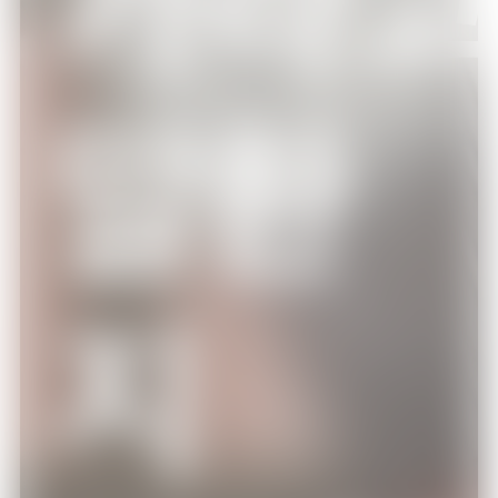
13:30
총몇명
말한
에피소드 2
14:00
총몇명
에피소드 3
지
14:30
총몇명
에피소드 4